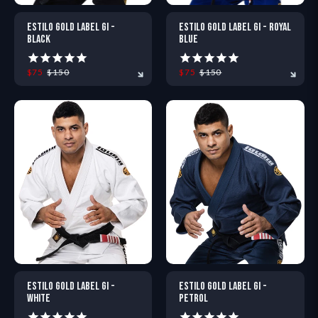
ESTILO GOLD LABEL GI -
ESTILO GOLD LABEL GI - ROYAL
BLACK
BLUE
$75
$150
$75
$150
A0
A0L
A1
A1L
A2S
A0
A2
A0L
A2H
A1
A2L
A1L
A2XL
A2
ESTILO GOLD LABEL GI -
ESTILO GOLD LABEL GI -
WHITE
PETROL