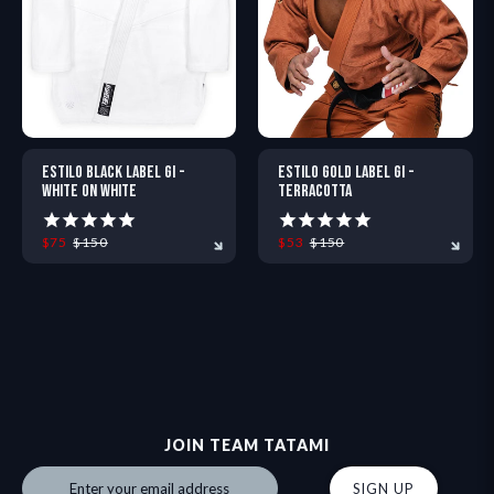
ESTILO BLACK LABEL GI -
ESTILO GOLD LABEL GI -
WHITE ON WHITE
TERRACOTTA
$75
$150
$53
$150
A0
A0L
A1
A1L
A2
A2S
A0
A0L
A2H
A1
A2L
A1L
A2XL
A2
JOIN TEAM TATAMI
SIGN UP